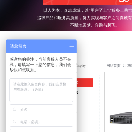
以人为本，众志成城，以“用户至上”.“服务上乘”
追求产品和服务高质量，努力实现与客户之间真诚有
不断地圆梦、奔跑与腾飞。
请您留言
感谢您的关注，当前客服人员不在
思科交换机
线，请填写一下您的信息，我们会
产品展示
Product display
网站首页
∷
29
尽快和您联系。
2960-/2960+
2960S/2960X
3560X/3750X
3650/3850
4500X/4500
6500/6800