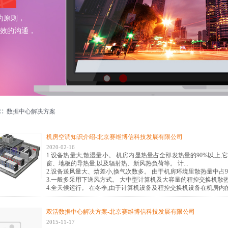
为原则，
效的沟通，
∷
数据中心解决方案
机房空调知识介绍-北京赛维博信科技发展有限公司
2020-02-16
1.设备热量大,散湿量小。 机房内显热量占全部发热量的90%以上
窗、地板的导热量,以及辐射热、新风热负荷等。 计...
2.设备送风量大、焓差小,换气次数多。 由于机房环境里散热量中占90
3.一般多采用下送风方式。 大中型计算机及大容量的程控交换机散热量大
4.全天候运行。 在冬季,由于计算机设备及程控交换机设备在机房内的散
双活数据中心解决方案-北京赛维博信科技发展有限公司
2015-11-17