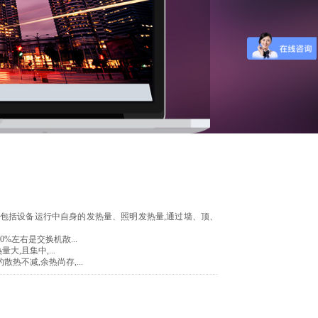
,它包括设备运行中自身的发热量、照明发热量,通过墙、顶、
%左右是交换机散...
,且集中,...
热不减,余热尚存,...