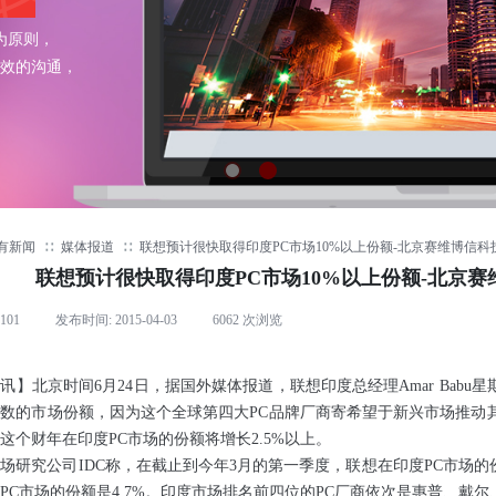
为原则，
效的沟通，
有新闻
∷
媒体报道
∷
联想预计很快取得印度PC市场10%以上份额-北京赛维博信
联想预计很快取得印度PC市场10%以上份额-北京
-101
|
发布时间:
2015-04-03
|
6062
次浏览
|
讯】北京时间6月24日，据国外媒体报道，联想印度总经理Amar Babu
数的市场份额，因为这个全球第四大PC品牌厂商寄希望于新兴市场推动
这个财年在印度PC市场的份额将增长2.5%以上。
究公司IDC称，在截止到今年3月的第一季度，联想在印度PC市场的份
PC市场的份额是4.7%。印度市场排名前四位的PC厂商依次是惠普、戴尔、宏碁和H