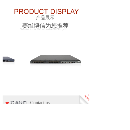
无线WIFI覆盖方案-北京赛维博信科技
发......
PRODUCT DISPLAY
2018-07-18
12676
随着智能终端的快速普及以及移动互
产品展示
联......
赛维博信为您推荐
Saiweiboxin Recommended for you
Contact us
联系我们